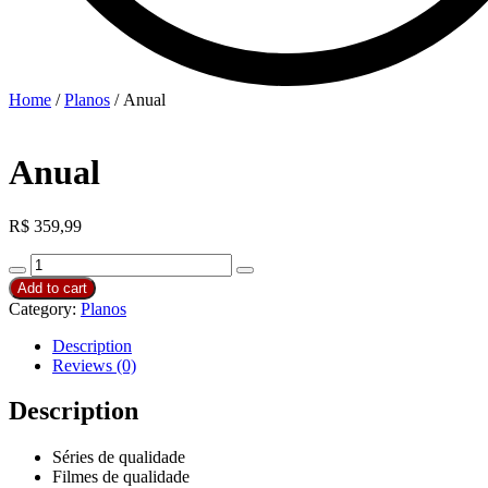
Home
/
Planos
/ Anual
Anual
R$
359,99
Anual
Decrease
Increase
quantity
Add to cart
quantity
quantity
Category:
Planos
Description
Reviews (0)
Description
Séries de qualidade
Filmes de qualidade